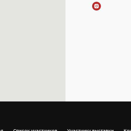
ая
Список участников
Участнику выставки
Ко