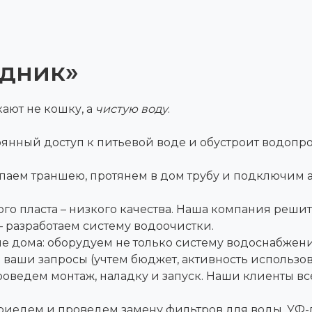
одник»
ают не кошку, а
чистую воду
.
янный доступ к питьевой воде и обустроит водопро
аем траншею, протянем в дом трубу и подключим ав
ого пласта – низкого качества. Наша компания реши
– разработаем систему водоочистки.
е дома: оборудуем не только систему водоснабжени
ваши запросы (учтем бюджет, активность использов
оведем монтаж, наладку и запуск. Наши клиенты все
риедем и проведем замену фильтров для воды, УФ-л